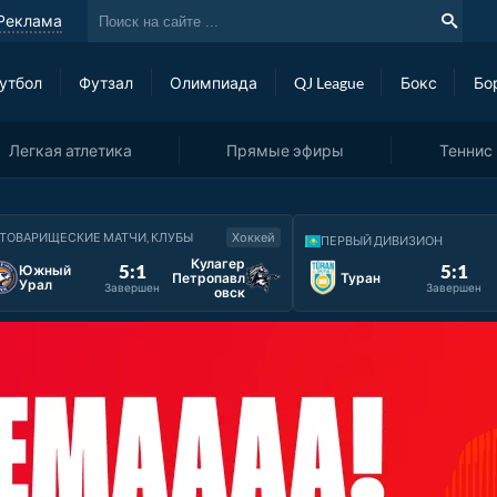
Реклама
утбол
Футзал
Олимпиада
QJ League
Бокс
Бо
Легкая атлетика
Прямые эфиры
Теннис
ТОВАРИЩЕСКИЕ МАТЧИ, КЛУБЫ
Хоккей
ПЕРВЫЙ ДИВИЗИОН
Кулагер
5:1
5:1
Южный
Петропавл
Туран
Урал
Завершен
Завершен
овск