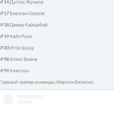
№14 Дуглас Жуниор
№17 Биржан Оразов
№18 Дамир Кайырбай
№19 Кайо Руиз
№20 Игор Шушу
№98 Алекс Виана
№99 Алиссон
Главный тренер команды: Марлон Веласко.