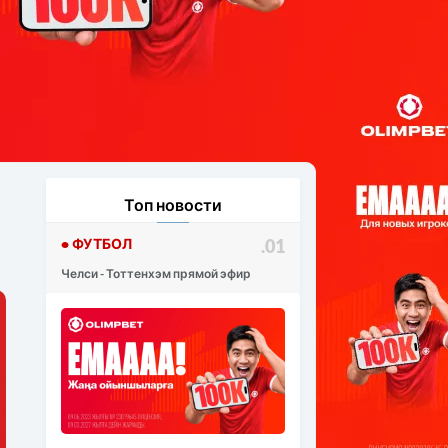
Топ новости
• ФУТБОЛ
.01
Челси - Тоттенхэм прямой эфир