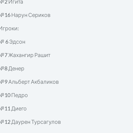
№2 Игита
№16 Нарун Сериков
Игроки:
№ 6 Эдсон
№7 Жахангир Рашит
№8 Денер
№9 Альберт Акбаликов
№10 Педро
№11 Диего
№12 Даурен Турсагулов