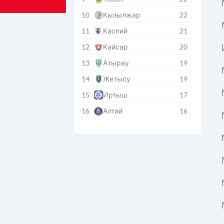
10
Кызылжар
22
11
Каспий
21
12
Кайсар
20
13
Атырау
19
14
Жетысу
19
15
Иртыш
17
16
Алтай
16