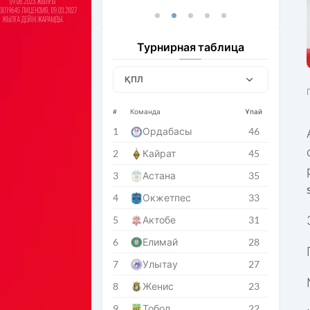
Турнирная таблица
ҚПЛ
#
Команда
Ұпай
1
Ордабасы
46
2
Кайрат
45
3
Астана
35
4
Окжетпес
33
5
Актобе
31
6
Елимай
28
7
Улытау
27
8
Женис
23
9
Тобол
22