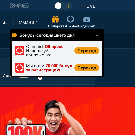
LIVE
рьба
ММА/UFC
Подарок
Olimpbet
Видеореп
Бонусы сегодняшнего дня
Анонс
Другие
Olimpbet
Olimpbet
Используй
Переход
‹
›
приложение
Мы даем
70 000 бонус
Футбол
ТОВАРИЩЕСКИЕ МАТЧИ, КЛУБЫ
Футбол
ТОР
Переход
за регистрацию
1:0
Кристал
М
Астана 2
Фулхэм
Пэлас
Ан
33