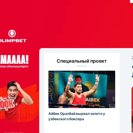
Специальный проект
Айбек Оралбай вырвал золото у
узбекского боксера