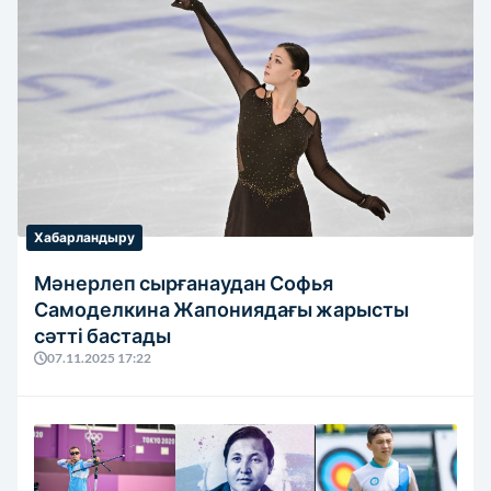
Хабарландыру
Мәнерлеп сырғанаудан Софья
Самоделкина Жапониядағы жарысты
сәтті бастады
07.11.2025 17:22