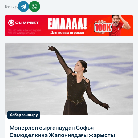
Бөлісу:
Хабарландыру
Мәнерлеп сырғанаудан Софья
Самоделкина Жапониядағы жарысты