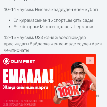
10–14 маусым: Нысана көздеуден Әлем кубогі
Ел құрамасынан 15 спортшы қатысады
Өтетін орны: Мюнхен қаласы, Германия
12–15 маусым: U23 және жасөспірімдер
арасындағы байдарка мен каноэде есуден Азия
чемпионаты
Жарысқа 12 спортшымыз қатысады
Өтетін орны: Паттайя қаласы, Таиланд
12–15 маусым: Грэпплингтен халықаралық
турнир
Турнирге 10 елден 800 спортшы қатысады
Өтетін орны: Астана қаласы