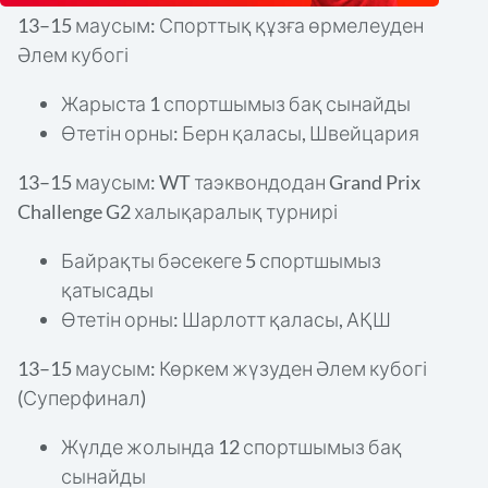
13–15 маусым: Спорттық құзға өрмелеуден
Әлем кубогі
Жарыста 1 спортшымыз бақ сынайды
Өтетін орны: Берн қаласы, Швейцария
13–15 маусым: WT таэквондодан Grand Prix
Challenge G2 халықаралық турнирі
Байрақты бәсекеге 5 спортшымыз
қатысады
Өтетін орны: Шарлотт қаласы, АҚШ
13–15 маусым: Көркем жүзуден Әлем кубогі
(Суперфинал)
Жүлде жолында 12 спортшымыз бақ
сынайды