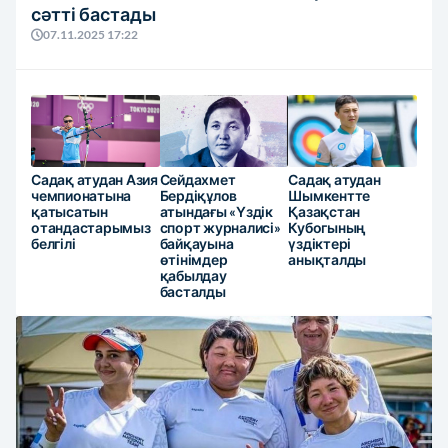
сәтті бастады
07.11.2025 17:22
Садақ атудан Азия
Сейдахмет
Садақ атудан
чемпионатына
Бердіқұлов
Шымкентте
қатысатын
атындағы «Үздік
Қазақстан
отандастарымыз
спорт журналисі»
Кубогының
белгілі
байқауына
үздіктері
өтінімдер
анықталды
қабылдау
басталды