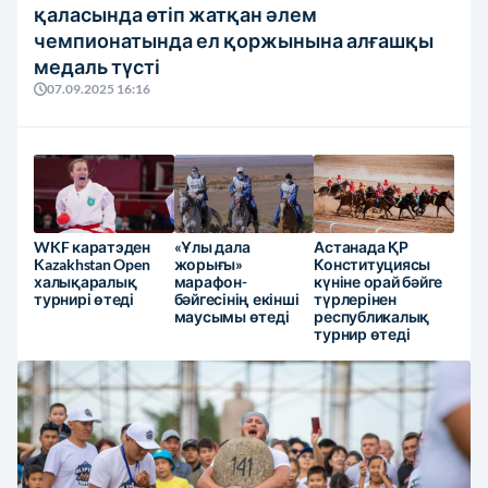
қаласында өтіп жатқан әлем
чемпионатында ел қоржынына алғашқы
медаль түсті
07.09.2025 16:16
WKF каратэден
«Ұлы дала
Астанада ҚР
Kazakhstan Open
жорығы»
Конституциясы
халықаралық
марафон-
күніне орай бәйге
турнирі өтеді
бәйгесінің екінші
түрлерінен
маусымы өтеді
республикалық
турнир өтеді