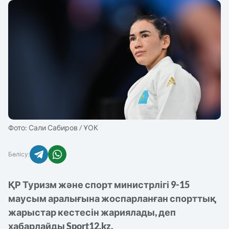
КҮРЕС
ММА/UFC
АЗИЯ ОЙЫНДАРЫ
ДЗЮДО
ЖЕҢІЛ АТЛЕТИКА
ТІКЕЛЕЙ ЭФИРЛЕР
Фото: Сали Сабиров / ҰОК
ТЕННИС
ХАБАРЛАНДЫРУ
Бөлісу:
БАСҚА
ҚР Туризм және спорт министрлігі 9-15
енюді
маусым аралығына жоспарланған спорттық
жабу
жарыстар кестесін жариялады, деп
хабарлайды Sport12.kz.