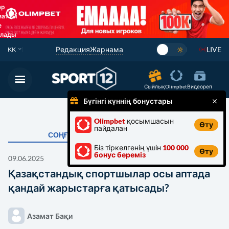
Редакция
Жарнама
LIVE
KK
СПОРТ МИНИСТРІ
Сыйлық
Olimpbet
Видеореп
ФУТБОЛ
Бүгінгі күннің бонустары
ФУТЗАЛ
Olimpbet
қосымшасын
Өту
пайдалан
СОҢҒЫ
АҚПАРАТ
ОЛИМПИАДА
Біз тіркелгенің үшін
100 000
Өту
бонус береміз
КӨШПЕНДІЛЕР ОЙЫНЫ 2024
09.06.2025
Қазақстандық спортшылар осы аптада
QJ LEAGUE
қандай жарыстарға қатысады?
БОКС
Азамат Бақи
ХОККЕЙ