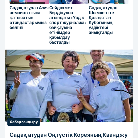
Садақ атудан Азия
Сейдахмет
Садақ атудан
чемпионатына
Бердіқұлов
Шымкентте
қатысатын
атындағы «Үздік
Қазақстан
отандастарымыз
спорт журналисі»
Кубогының
белгілі
байқауына
үздіктері
өтінімдер
анықталды
қабылдау
басталды
Хабарландыру
Садақ атудан Оңтүстік Кореяның Кванджу