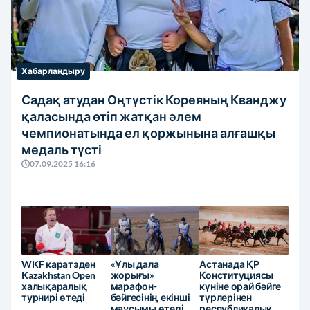
Хабарландыру
Садақ атудан Оңтүстік Кореяның Кванджу
қаласында өтіп жатқан әлем
чемпионатында ел қоржынына алғашқы
медаль түсті
07.09.2025 16:16
WKF каратэден
«Ұлы дала
Астанада ҚР
Kazakhstan Open
жорығы»
Конституциясы
халықаралық
марафон-
күніне орай бәйге
турнирі өтеді
бәйгесінің екінші
түрлерінен
маусымы өтеді
республикалық