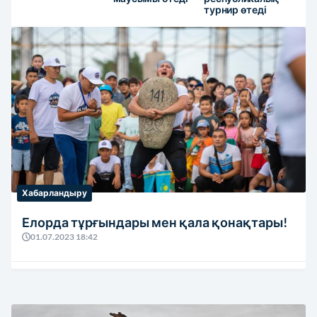
турнир өтеді
Хабарландыру
Елорда тұрғындары мен қала қонақтары!
01.07.2023 18:42