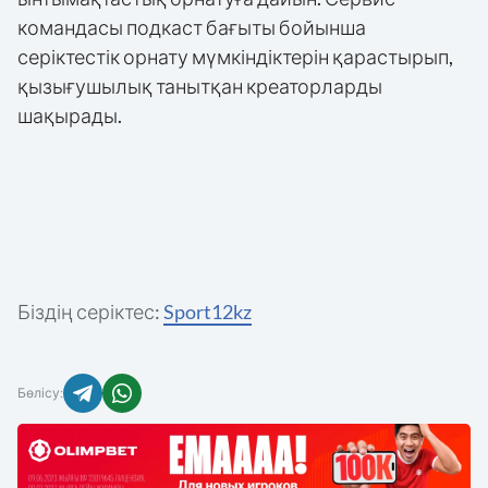
командасы подкаст бағыты бойынша
серіктестік орнату мүмкіндіктерін қарастырып,
қызығушылық танытқан креаторларды
шақырады.
Біздің серіктес:
Sport12kz
Бөлісу: