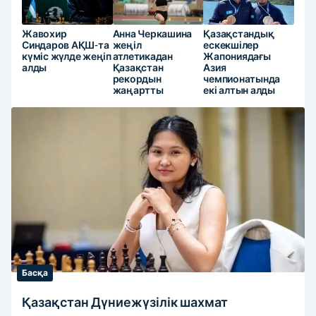
Жавохир
Анна Черкашина
Қазақстандық
Синдаров АҚШ-та
жеңіл
ескекшілер
күміс жүлде жеңіп
атлетикадан
Жапониядағы
алды
Қазақстан
Азия
рекордын
чемпионатында
жаңартты
екі алтын алды
Басқа
Қазақстан Дүниежүзілік шахмат