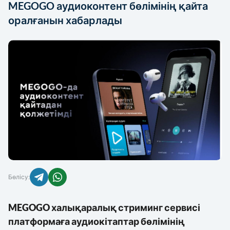
MEGOGO аудиоконтент бөлімінің қайта
КҮРЕС
оралғанын хабарлады
ММА/UFC
АЗИЯ ОЙЫНДАРЫ
ДЗЮДО
ЖЕҢІЛ АТЛЕТИКА
ТІКЕЛЕЙ ЭФИРЛЕР
ТЕННИС
ХАБАРЛАНДЫРУ
БАСҚА
Бөлісу:
енюді
жабу
MEGOGO халықаралық стриминг сервисі
платформаға аудиокітаптар бөлімінің