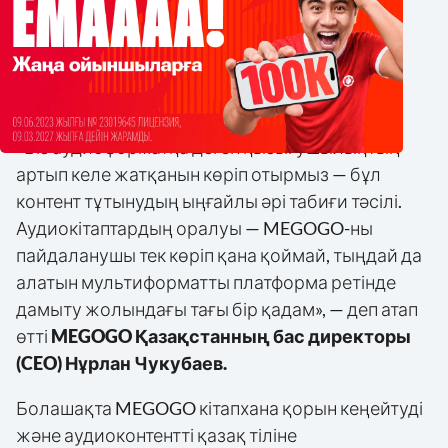
Аудиоформат пайдаланушыларға кітапты кез
келген ыңғайлы уақытта — жолда, жаттығу
кезінде немесе күнделікті шаруалармен
айналысып жүріп тыңдауға мүмкіндік береді.
«Біз аудиоформатқа деген қызығушылықтың
артып келе жатқанын көріп отырмыз — бұл
контент тұтынудың ыңғайлы әрі табиғи тәсілі.
Аудиокітаптардың оралуы — MEGOGO-ны
пайдаланушы тек көріп қана қоймай, тыңдай да
алатын мультиформатты платформа ретінде
дамыту жолындағы тағы бір қадам», — деп атап
өтті
MEGOGO Қазақстанның бас директоры
(CEO) Нұрлан Чукубаев.
Болашақта MEGOGO кітапхана қорын кеңейтуді
және аудиоконтентті қазақ тіліне