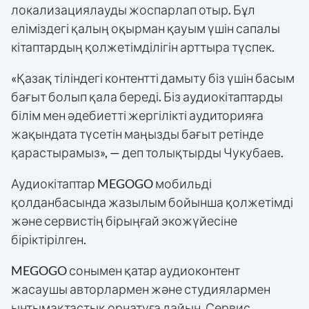
локализациялауды жоспарлап отыр. Бұл
еліміздегі қалың оқырман қауым үшін сапалы
кітаптардың қолжетімділігін арттыра түспек.
«Қазақ тіліндегі контентті дамыту біз үшін басым
бағыт болып қала береді. Біз аудиокітаптарды
білім мен әдебиетті жергілікті аудиторияға
жақындата түсетін маңызды бағыт ретінде
қарастырамыз», — деп толықтырды Чукубаев.
Аудиокітаптар MEGOGO мобильді
қолданбасында жазылым бойынша қолжетімді
және сервистің бірыңғай экожүйесіне
біріктірілген.
MEGOGO сонымен қатар аудиоконтент
жасаушы авторлармен және студиялармен
ынтымақтастық орнатуға дайын. Сервис