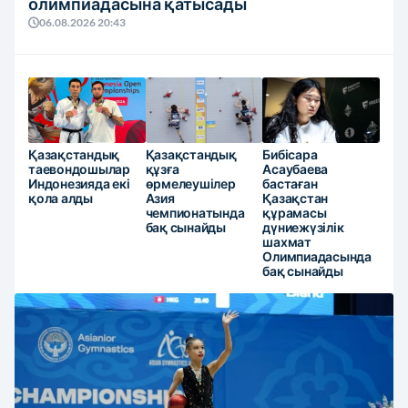
олимпиадасына қатысады
06.08.2026 20:43
Қазақстандық
Қазақстандық
Бибісара
таевондошылар
құзға
Асаубаева
Индонезияда екі
өрмелеушілер
бастаған
қола алды
Азия
Қазақстан
чемпионатында
құрамасы
бақ сынайды
дүниежүзілік
шахмат
Олимпиадасында
бақ сынайды