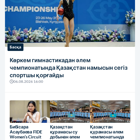
Басқа
Көркем гимнастикадан әлем
чемпионатында Қазақстан намысын сегіз
спортшы қорғайды
06.08.2026 16:00
Бибісара
Қазақстан
Қазақстан
Асаубаева FIDE
құрамасы су
құрамасы әлем
Women’s Circuit
добынан әлем
чемпионатында