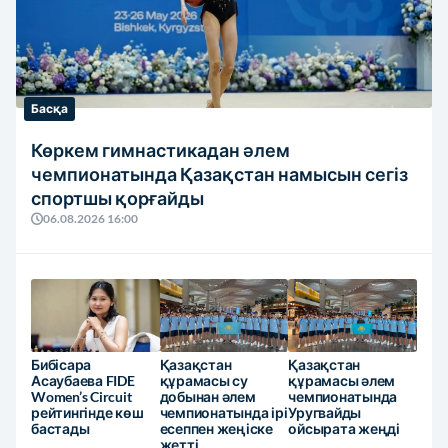
Басқа
Көркем гимнастикадан әлем
чемпионатында Қазақстан намысын сегіз
спортшы қорғайды
06.08.2026 16:00
Бибісара
Қазақстан
Қазақстан
Асаубаева FIDE
құрамасы су
құрамасы әлем
Women’s Circuit
добынан әлем
чемпионатында
рейтингінде көш
чемпионатында ірі
Уругвайды
бастады
есеппен жеңіске
ойсырата жеңді
жетті