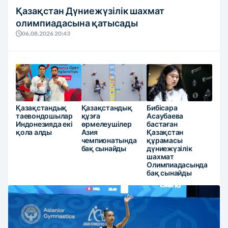
Қазақстан Дүниежүзілік шахмат
олимпиадасына қатысады
06.08.2026 20:43
Қазақстандық
Қазақстандық
Бибісара
таевондошылар
құзға
Асаубаева
Индонезияда екі
өрмелеушілер
бастаған
қола алды
Азия
Қазақстан
чемпионатында
құрамасы
бақ сынайды
дүниежүзілік
шахмат
Олимпиадасында
бақ сынайды