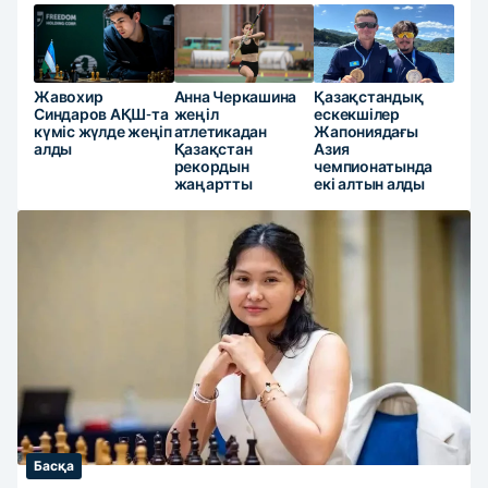
Жавохир
Анна Черкашина
Қазақстандық
Синдаров АҚШ-та
жеңіл
ескекшілер
күміс жүлде жеңіп
атлетикадан
Жапониядағы
алды
Қазақстан
Азия
рекордын
чемпионатында
жаңартты
екі алтын алды
Басқа