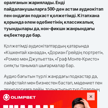
оралғанын жариялады. Енді
пайдаланушыларға 500-ден астам аудиокітап
пен ондаған подкаст қолжетімді. Кітапхана
қорында әлем әдебиетінің классикалық
туындылары да, нон-фикшн жанрындағы
еңбектер де бар.
Қолжетімді аудиокітаптардың қатарында
«Кішкентай ханзада», «Дориан Грейдің портреті»,
«Ромео мен Джульетта», «Граф Монте-Кристо»
сияқты танымал шығармалар бар.
Аудио бағытын түрлі жанрдағы подкастар да,
лайфстайл мен бизнестен бастап, мәдениет пен
технологияға дейін, толықтырып тұр Олардың
ішінде «Замандас подкаст», «Quraq Podcast»,
«Ханкаст» және өзге де жобалар бар.