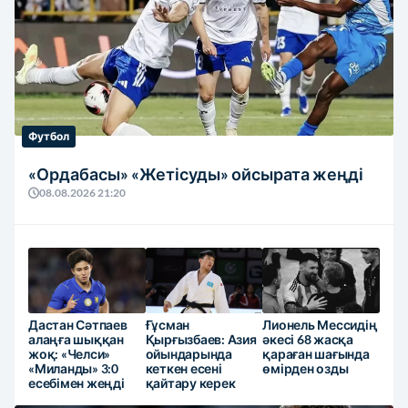
Футбол
«Ордабасы» «Жетісуды» ойсырата жеңді
08.08.2026 21:20
Дастан Сәтпаев
Ғұсман
Лионель Мессидің
алаңға шыққан
Қырғызбаев: Азия
әкесі 68 жасқа
жоқ: «Челси»
ойындарында
қараған шағында
«Миланды» 3:0
кеткен есені
өмірден озды
есебімен жеңді
қайтару керек