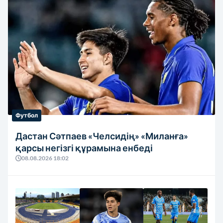
Футбол
Дастан Сәтпаев «Челсидің» «Миланға»
қарсы негізгі құрамына енбеді
08.08.2026 18:02