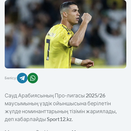
КҮРЕС
ММА/UFC
АЗИЯ ОЙЫНДАРЫ
ДЗЮДО
ЖЕҢІЛ АТЛЕТИКА
ТІКЕЛЕЙ ЭФИРЛЕР
ТЕННИС
Бөлісу:
ХАБАРЛАНДЫРУ
Сауд Арабиясының Про-лигасы 2025/26
БАСҚА
маусымының үздік ойыншысына берілетін
жүлде номинанттарының тізімін жариялады,
енюді
жабу
деп хабарлайды Sport12.kz.