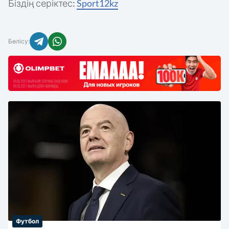
Біздің серіктес:
Sport12kz
Бөлісу:
Футбол