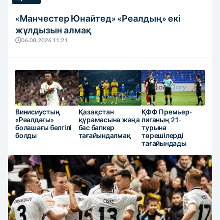
«Манчестер Юнайтед» «Реалдың» екі
жұлдызын алмақ
06.08.2026 11:21
Винисиустың
Қазақстан
ҚФФ Премьер-
«Реалдағы»
құрамасына жаңа
лиганың 21-
болашағы белгілі
бас бапкер
турына
болды
тағайындалмақ
төрешілерді
тағайындады