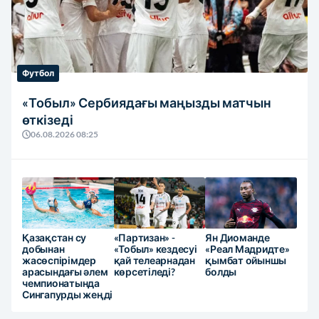
Футбол
«Тобыл» Сербиядағы маңызды матчын
өткізеді
06.08.2026 08:25
Қазақстан су
«Партизан» -
Ян Диоманде
добынан
«Тобыл» кездесуі
«Реал Мадридте»
жасөспірімдер
қай телеарнадан
қымбат ойыншы
арасындағы әлем
көрсетіледі?
болды
чемпионатында
Сингапурды жеңді