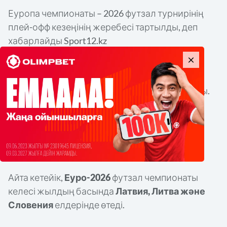
Еуропа чемпионаты – 2026 футзал турнирінің
плей-офф кезеңінің жеребесі тартылды, деп
хабарлайды Sport12.kz
Қазақстан құрамасы ф
иналдық кезеңге
жолдама алу үшін, Еуропаның екі дүркін
чемпионы
Италия
құрамасымен бақ сынайды.
Матчтар 15 және 24 қыркүйек күндері өтеді.
Еске салайық, іріктеу кезеңінде Қазақстан өз
тобында 10 ұпаймен екінші орынды иеленген
болатын.
Айта кетейік,
Еуро-2026
футзал чемпионаты
келесі жылдың басында
Латвия, Литва және
Словения
елдерінде өтеді.