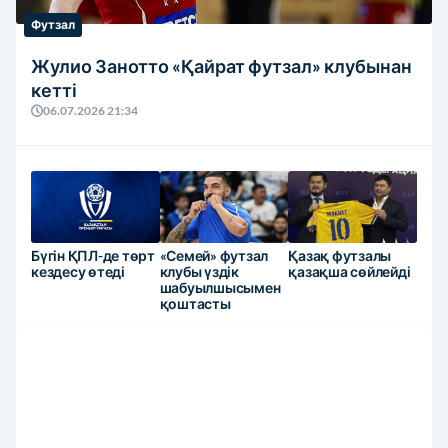
Футзал
Жулио Занотто «Қайрат футзал» клубынан
кетті
06.07.2026 21:34
Бүгін ҚПЛ-де төрт
«Семей» футзал
Қазақ футзалы
кездесу өтеді
клубы үздік
қазақша сөйлейді
шабуылшысымен
қоштасты