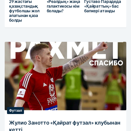
29 жастағы
«Реалдың» жаңа
Густаво Парадеда
қазақстандық
галактикосы кім
«Қайраттың» бас
футболшы жол
болады?
бапкері атанды
апатынан қаза
болды
Футзал
Жулио Занотто «Қайрат футзал» клубынан
кетті