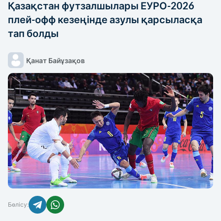
Қазақстан футзалшылары ЕУРО-2026
КҮРЕС
плей-офф кезеңінде азулы қарсыласқа
ММА/UFC
тап болды
АЗИЯ ОЙЫНДАРЫ
Қанат Байұзақов
ДЗЮДО
ЖЕҢІЛ АТЛЕТИКА
ТІКЕЛЕЙ ЭФИРЛЕР
ТЕННИС
ХАБАРЛАНДЫРУ
БАСҚА
енюді
жабу
Бөлісу: