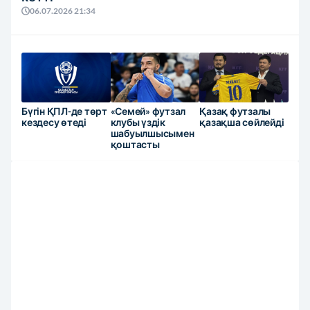
06.07.2026 21:34
Бүгін ҚПЛ-де төрт
«Семей» футзал
Қазақ футзалы
кездесу өтеді
клубы үздік
қазақша сөйлейді
шабуылшысымен
қоштасты