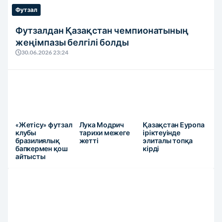
Футзал
Футзалдан Қазақстан чемпионатының
жеңімпазы белгілі болды
30.06.2026 23:24
«Жетісу» футзал
Лука Модрич
Қазақстан Еуропа
клубы
тарихи межеге
іріктеуінде
бразилиялық
жетті
элиталы топқа
бапкермен қош
кірді
айтысты