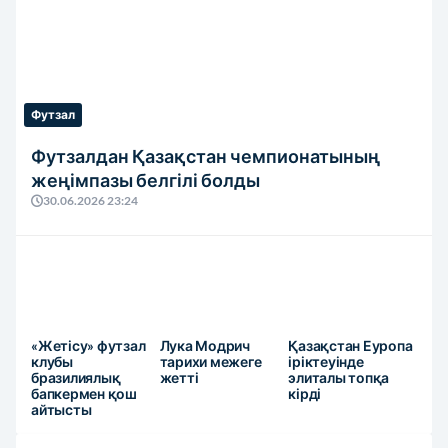
Футзал
Футзалдан Қазақстан чемпионатының
жеңімпазы белгілі болды
30.06.2026 23:24
«Жетісу» футзал
Лука Модрич
Қазақстан Еуропа
клубы
тарихи межеге
іріктеуінде
бразилиялық
жетті
элиталы топқа
бапкермен қош
кірді
айтысты