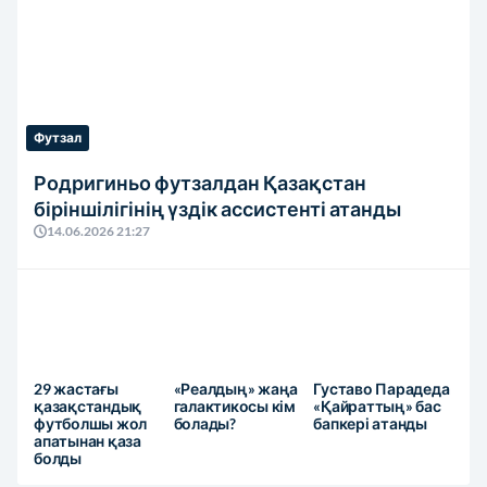
Футзал
Родригиньо футзалдан Қазақстан
біріншілігінің үздік ассистенті атанды
14.06.2026 21:27
29 жастағы
«Реалдың» жаңа
Густаво Парадеда
қазақстандық
галактикосы кім
«Қайраттың» бас
футболшы жол
болады?
бапкері атанды
апатынан қаза
болды