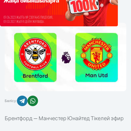
Брентфорд — Манчестер Юнайтед
КҮРЕС
Тікелей эфир
ММА/UFC
АЗИЯ ОЙЫНДАРЫ
ДЗЮДО
ЖЕҢІЛ АТЛЕТИКА
ТІКЕЛЕЙ ЭФИРЛЕР
ТЕННИС
ХАБАРЛАНДЫРУ
БАСҚА
Бөлісу:
енюді
жабу
Брентфорд — Манчестер Юнайтед Тікелей эфир