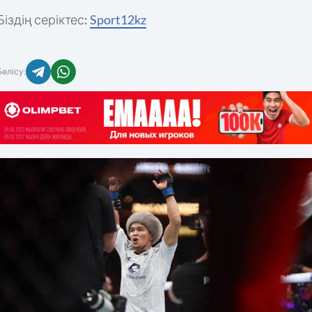
Біздің серіктес:
Sport12kz
Бөлісу: