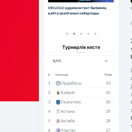
MEGOGO аудиоконтент бөлімінің
қайта оралғанын хабарлады
Турнирлік кесте
ҚПЛ
#
Команда
Ұпай
1
Ордабасы
43
2
Қайрат
42
3
Оқжетпес
30
4
Астана
29
5
Ақтөбе
28
6
Ұлытау
27