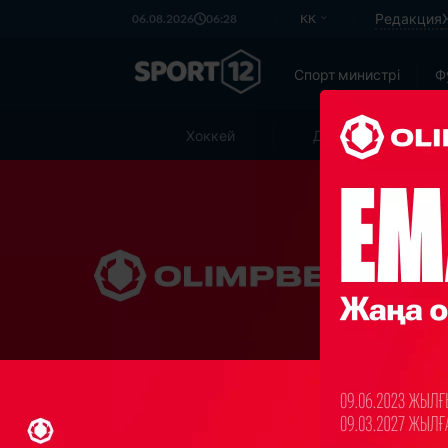
Редакция
06.08.2026
06:28
KK
Спорт министрі
Ф
Хоккей
Дзюдо
Ж