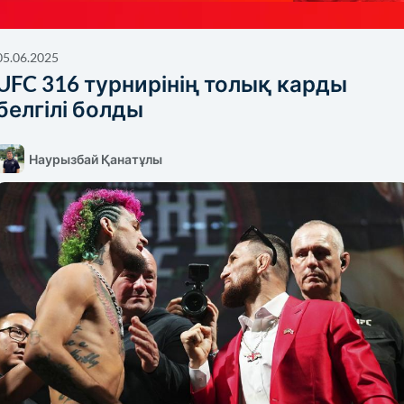
05.06.2025
UFC 316 турнирінің толық карды
белгілі болды
Наурызбай Қанатұлы