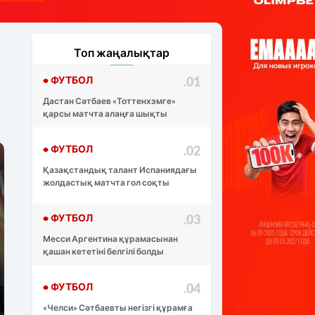
Топ жаңалықтар
• ФУТБОЛ
.01
Дастан Сәтбаев «Тоттенхэмге»
қарсы матчта алаңға шықты
• ФУТБОЛ
.02
Қазақстандық талант Испаниядағы
жолдастық матчта гол соқты
• ФУТБОЛ
.03
Месси Аргентина құрамасынан
қашан кететіні белгілі болды
• ФУТБОЛ
.04
«Челси» Сәтбаевты негізгі құрамға