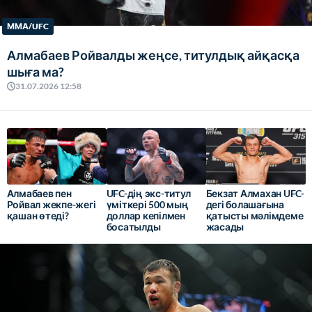
ММА/UFC
Алмабаев Ройвалды жеңсе, титулдық айқасқа
шыға ма?
31.07.2026 12:58
Алмабаев пен
UFC-дің экс-титул
Бекзат Алмахан UFC-
Ройвал жекпе-жегі
үміткері 500 мың
дегі болашағына
қашан өтеді?
доллар кепілмен
қатысты мәлімдеме
босатылды
жасады