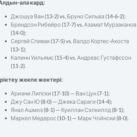
Алдын-ала кард:
Джошуа Ван (13-2) vs. Бруно Сильва (14-6-2);
Брендсон Рибейро (17-7) vs. Азамат Мурзаканов
(14-0);
Сергей Спивак (17-5) vs. Валдо Кортес-Акоста
(13-1);
Калинн Уильямс (15-4) vs. Андреас Густафссон
(11-2).
Іріктеу жекпе жектері:
Ариани Липски (17-10) — Ван Цун (7-1);
Джу Сан Ю (8-0) — Джека Сараги (14-4);
Янал Ашмоз (8-1) — Куиллан Сэлкиллд (8-1);
Маркел Медерос (10-1) — Марк Чойнски (8-0).