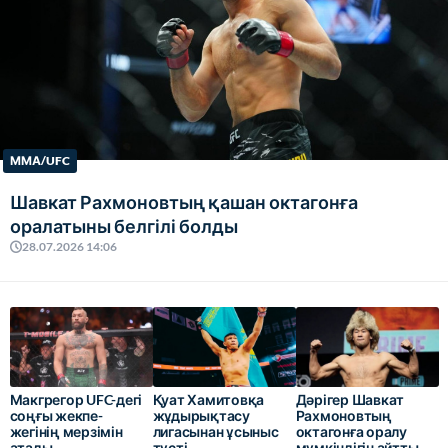
ММА/UFC
Шавкат Рахмоновтың қашан октагонға
оралатыны белгілі болды
28.07.2026 14:06
Макгрегор UFC-дегі
Қуат Хамитовқа
Дәрігер Шавкат
соңғы жекпе-
жұдырықтасу
Рахмоновтың
жегінің мерзімін
лигасынан ұсыныс
октагонға оралу
атады
түсті
мүмкіндігін айтты