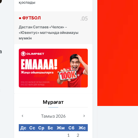
қоспады
• ФУТБОЛ
.05
Дастан Сәтпаев «Челси» –
«Ювентус» матчында ойнамауы
мүмкін
а
л
Мұрағат
Тамыз 2026
Дс
Сс
Ср
Бс
Жм
Сб
Жс
1
2