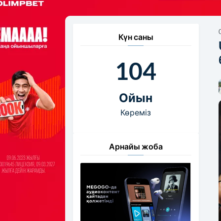
Күн саны
104
Ойын
Көреміз
Арнайы жоба