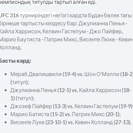
чемпиондық титулды тартып алған еді.
UFC 316 турниріндегі н
егізгі кардта бұдан бөлек тағы
бірнеше тартысты кездесу бар: Джулианна Пенья -
Кайла Харрисон, Келвин Гастелум - Джо Пайфер,
Марио Баутиста - Патрик Микс, Висенте Люке - Кеви
Холланд.
Басты кард:
Мераб Двалишвили (19-4) vs. Шон О'Мэлли (18-2
(титул);
Джулианна Пенья (12-5) vs. Кайла Харрисон (18-
1) (титул);
Джозеф Пайфер (13-3) vs. Келвин Гастелум (19-9)
Марио Батиста (15-2) vs. Патрик Микс (20-1);
Висенте Луке (23-10-1) vs. Кевин Холланд (27-13).