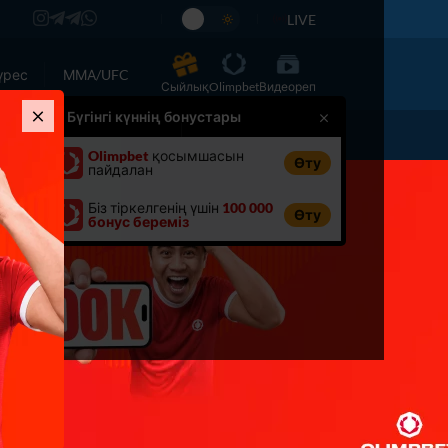
LIVE
үрес
ММА/UFC
Сыйлық
Olimpbet
Видеореп
Бүгінгі күннің бонустары
Хабарландыру
Басқа
Olimpbet
қосымшасын
Өту
пайдалан
Біз тіркелгенің үшін
100 000
Өту
бонус береміз