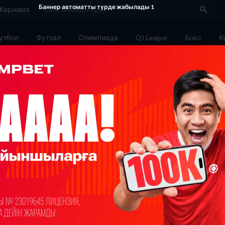
Жарнама
утбол
Футзал
Олимпиада
QJ League
Бокс
К
еңіл атлетика
Тікелей эфирлер
Теннис