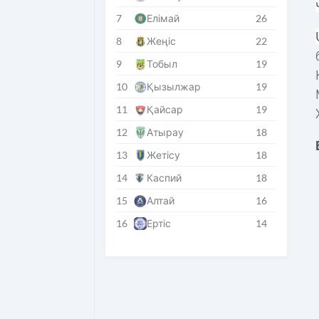
7
Елімай
26
8
Жеңіс
22
9
Тобыл
19
10
Қызылжар
19
11
Қайсар
19
12
Атырау
18
13
Жетісу
18
14
Каспий
18
15
Алтай
16
16
Ертіс
14