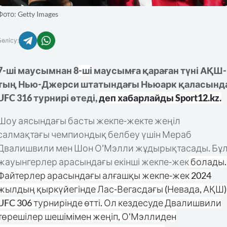
Фото: Getty Images
Бөлісу:
7-ші маусымнан 8
-ші
маусымға қараған түні АҚШ-
тың Нью-Джерси штатындағы Ньюарк қаласынд
UFC 316 турнирі өтеді,
деп хабарлайды Sport12.kz.
Шоу аясындағы басты жекпе-жекте жеңіл
салмақтағы чемпиондық белбеу үшін Мераб
Двалишвили мен Шон О’Мэлли жұдырықтасады. Бұ
жауынгерлер арасындағы екінші жекпе-жек
болады.
Файтерлер арасындағы алғашқы жекпе-жек 2024
жылдың қыркүйегінде Лас-Вегасдағы (Невада, АҚШ)
UFC 306 турнирінде өтті. Ол кездесуде Двалишвили
төрешілер шешімімен жеңіп, О'Мэллиден