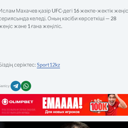
Ислам Махачев қазір UFC-дегі 16 жекпе-жектік жеңі
сериясында келеді. Оның кәсіби көрсеткіші — 28
жеңіс және 1 ғана жеңіліс.
Біздің серіктес:
Sport12kz
Бөлісу: