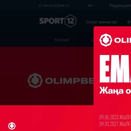
Редакция
07.08.2026
08:22
KK
Спорт министрі
Ф
Хоккей
Дзюдо
Ж