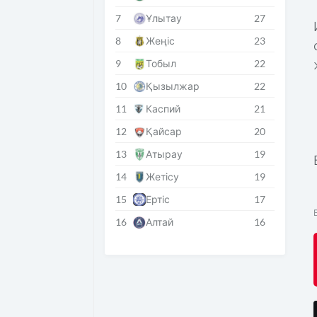
7
Ұлытау
27
8
Жеңіс
23
9
Тобыл
22
10
Қызылжар
22
11
Каспий
21
12
Қайсар
20
13
Атырау
19
14
Жетісу
19
15
Ертіс
17
16
Алтай
16