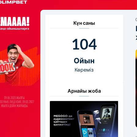
Күн саны
104
Ойын
Көреміз
Арнайы жоба