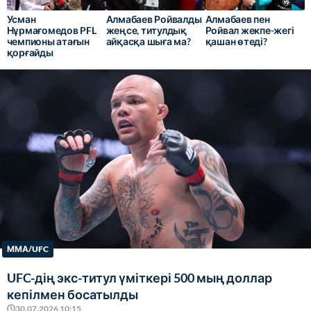
Усман
Алмабаев Ройвалды
Алмабаев пен
Нұрмағомедов PFL
жеңсе, титулдық
Ройвал жекпе-жегі
чемпионы атағын
айқасқа шыға ма?
қашан өтеді?
қорғайды
ММА/UFC
UFC-дің экс-титул үміткері 500 мың доллар
кепілмен босатылды
30.07.2026 10:15