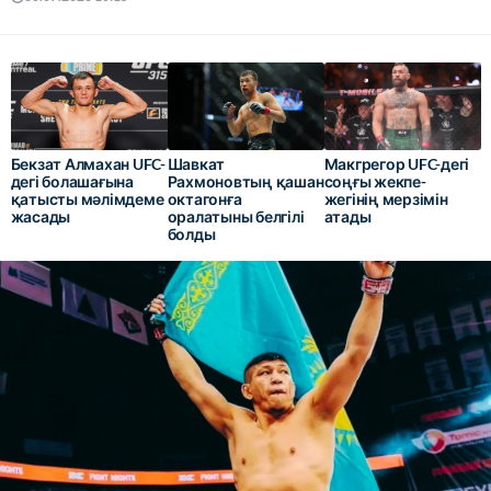
Бекзат Алмахан UFC-
Шавкат
Макгрегор UFC-дегі
дегі болашағына
Рахмоновтың қашан
соңғы жекпе-
қатысты мәлімдеме
октагонға
жегінің мерзімін
жасады
оралатыны белгілі
атады
болды