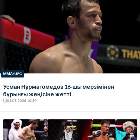
ММА/UFC
Усман Нұрмагомедов 16-шы мерзімінен
бұрынғы жеңісіне жетті
01.08.2026 10:30