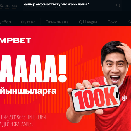
Жарнама
утбол
Футзал
Олимпиада
QJ League
Бокс
К
еңіл атлетика
Тікелей эфирлер
Теннис