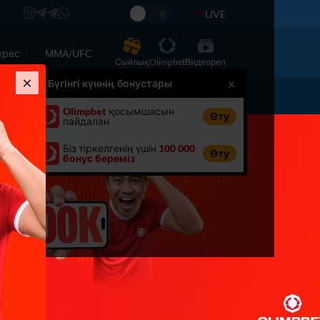
LIVE
үрес
ММА/UFC
Сыйлық
Olimpbet
Видеореп
Бүгінгі күннің бонустары
Хабарландыру
Басқа
Olimpbet
қосымшасын
Өту
пайдалан
Біз тіркелгенің үшін
100 000
Өту
бонус береміз