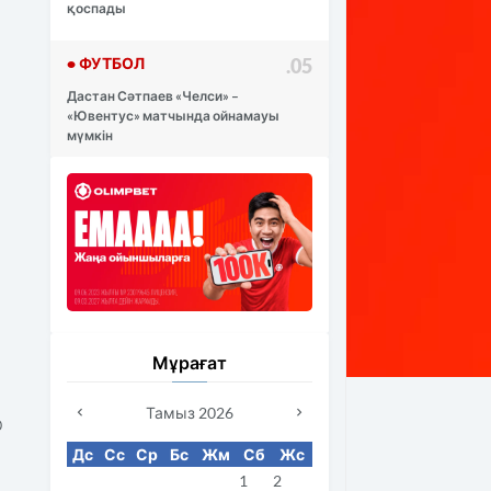
қоспады
• ФУТБОЛ
.05
Дастан Сәтпаев «Челси» –
«Ювентус» матчында ойнамауы
мүмкін
Мұрағат
Тамыз 2026
р
Дс
Сс
Ср
Бс
Жм
Сб
Жс
1
2