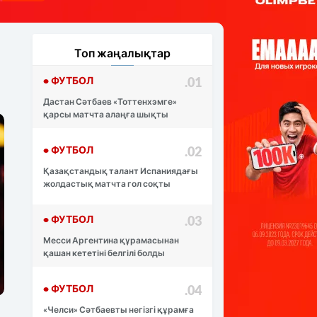
Топ жаңалықтар
• ФУТБОЛ
.01
Дастан Сәтбаев «Тоттенхэмге»
қарсы матчта алаңға шықты
• ФУТБОЛ
.02
Қазақстандық талант Испаниядағы
жолдастық матчта гол соқты
• ФУТБОЛ
.03
Месси Аргентина құрамасынан
қашан кететіні белгілі болды
• ФУТБОЛ
.04
«Челси» Сәтбаевты негізгі құрамға