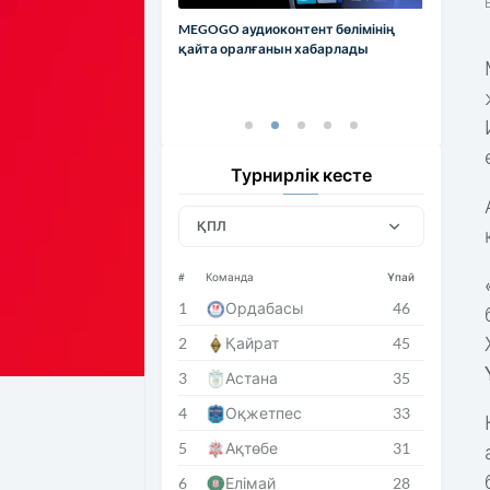
MEGOGO аудиоконтент бөлімінің
қайта оралғанын хабарлады
Турнирлік кесте
ҚПЛ
#
Команда
Ұпай
1
Ордабасы
46
2
Қайрат
45
3
Астана
35
4
Оқжетпес
33
5
Ақтөбе
31
6
Елімай
28