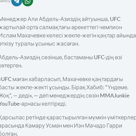
Бөлісу:
Менеджер Али Абдель-Азиздің айтуынша, UFC
жартылай орта салмақтағы әрекеттегі чемпион
Ислам Махачевке келесі жекпе-жегін қаңтар айында
өткізу туралы ұсыныс жасаған.
Абдель-Азиздің сөзінше, бастаманы UFC-дің өзі
көтерген.
«UFC маған хабарласып, Махачевке қаңтардағы
басты жекпе-жекті ұсынды. Бірақ Хабиб: “Үндеме.
Жоқ”, — деді», — деп менеджердің сөзін MMAJunkie
YouTube-арнасы келтіреді.
Қарсылас ретінде қарастырылған мүмкін үміткерле
арасында Камару Усман мен Иэн Мачадо Гарри
болған.