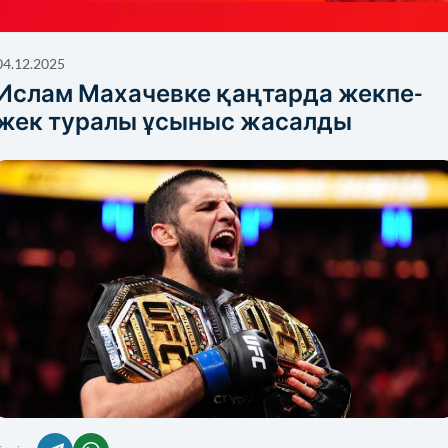
04.12.2025
Ислам Махачевке қаңтарда жекпе-
жек туралы ұсыныс жасалды