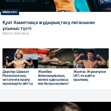
ММА/UFC
Қуат Хамитовқа жұдырықтасу лигасынан
ұсыныс түсті
28.07.2026 08:16
Дәрігер Шавкат
Жәнібек
Жалғас Жұмағұлов
Рахмоновтың
Әлімханұлының
UFC-ге қайта
октагонға оралу
келесі қарсыласы
оралмақ
мүмкіндігін айтты
кім болуы мүмкін?