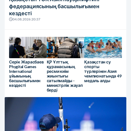
федерациясының басшылығымен
кездесті
04.08.2026 20:37
Серік Жарасбаев
ҚР Ұлттық
Қазақстан су
Phygital Games
құрамасының
спорты
International
ресми киім
түрлерінен Азия
ұйымының
жиынтығы
чемпионатында 49
басшылығымен
сатылмайды -
медаль алды
кездесті
министрлік жауап
берді