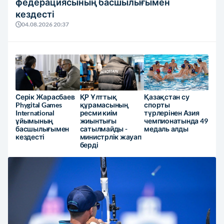
федерациясының басшылығымен
кездесті
04.08.2026 20:37
Серік Жарасбаев
ҚР Ұлттық
Қазақстан су
Phygital Games
құрамасының
спорты
International
ресми киім
түрлерінен Азия
ұйымының
жиынтығы
чемпионатында 49
басшылығымен
сатылмайды -
медаль алды
кездесті
министрлік жауап
берді