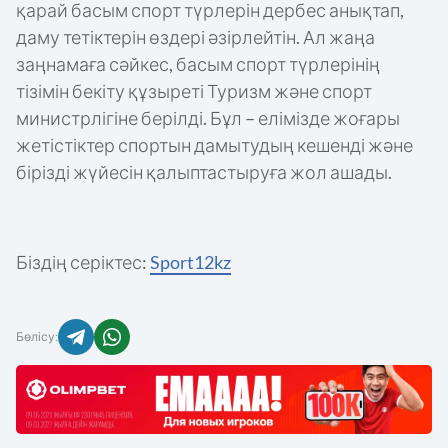
қарай басым спорт түрлерін дербес анықтап,
даму тетіктерін өздері әзірлейтін. Ал жаңа
заңнамаға сәйкес, басым спорт түрлерінің
тізімін бекіту құзыреті Туризм және спорт
министрлігіне берілді. Бұл – елімізде жоғары
жетістіктер спортын дамытудың кешенді және
бірізді жүйесін қалыптастыруға жол ашады.
Біздің серіктес:
Sport12kz
Бөлісу: