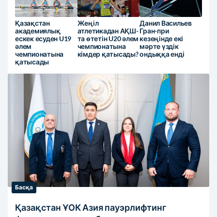
Қазақстан
Жеңіл
Данил Васильев
академиялық
атлетикадан АҚШ-
Гран-при
ескек есуден U19
та өтетін U20 әлем
кезеңінде екі
әлем
чемпионатына
мәрте үздік
чемпионатына
кімдер қатысады?
ондыққа енді
қатысады
Басқа
Қазақстан ҰОК Азия пауэрлифтинг