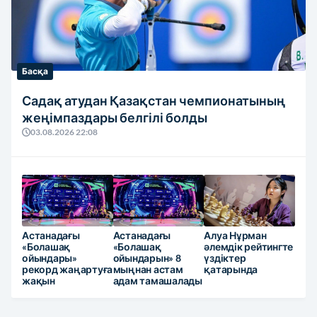
Басқа
Садақ атудан Қазақстан чемпионатының
жеңімпаздары белгілі болды
03.08.2026 22:08
Астанадағы
Астанадағы
Алуа Нұрман
«Болашақ
«Болашақ
әлемдік рейтингте
ойындары»
ойындарын» 8
үздіктер
рекорд жаңартуға
мыңнан астам
қатарында
жақын
адам тамашалады