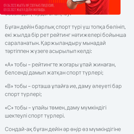
құрамалардың дайындығында нақты
басымдықтарды анықтау.
Бұған дейін барлық спорт түрі үш топқа бөлініп,
екі жылда бір рет рейтинг нәтижелері бойынша
сараланатын. Қаржыландыру мынадай
тәртіппен жүзеге асырылып келді:
«А» тобы – рейтингте жоғары ұпай жинаған,
белсенді дамып жатқан спорт түрлері;
«В» тобы – орташа ұпайға ие, даму әлеуеті бар
спорт түрлері;
«С» тобы – ұпайы төмен, даму мүмкіндігі
шектеулі спорт түрлері.
Сондай-ақ бұған дейін әр өңір өз мүмкіндігіне