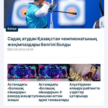
Басқа
Садақ атудан Қазақстан чемпионатының
жеңімпаздары белгілі болды
03.08.2026 22:08
Астанадағы
Астанадағы
Алуа Нұрман
«Болашақ
«Болашақ
әлемдік рейтингте
ойындары»
ойындарын» 8
үздіктер
рекорд жаңартуға
мыңнан астам
қатарында
жақын
адам тамашалады