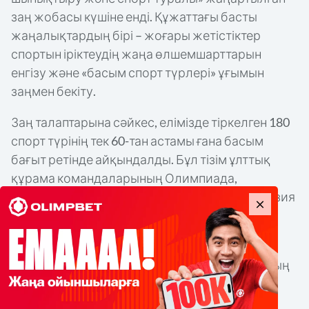
заң жобасы күшіне енді. Құжаттағы басты
жаңалықтардың бірі – жоғары жетістіктер
спортын іріктеудің жаңа өлшемшарттарын
енгізу және «басым спорт түрлері» ұғымын
заңмен бекіту.
Заң талаптарына сәйкес, елімізде тіркелген 180
спорт түрінің тек 60-тан астамы ғана басым
бағыт ретінде айқындалды. Бұл тізім ұлттық
құрама командаларының Олимпиада,
Паралимпиада, Сурдлимпиада, Азия және Азия
Пара ойындарындағы нәтижелері негізінде
жасалады.
Жаңа ереженің мақсаты – ел спортшыларының
бәсекеге қабілеттілігін арттыру, бюджет
қаражатын тиімді жоспарлау және ұлттық