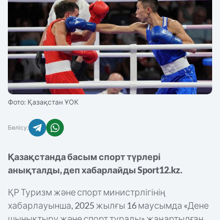
КҮРЕС
ММА/UFC
АЗИЯ ОЙЫНДАРЫ
ДЗЮДО
ЖЕҢІЛ АТЛЕТИКА
Фото: Қазақстан ҰОК
ТІКЕЛЕЙ ЭФИРЛЕР
ТЕННИС
Бөлісу:
ХАБАРЛАНДЫРУ
Қазақстанда басым спорт түрлері
БАСҚА
анықталды, деп хабарлайды Sport12.kz.
енюді
ҚР Туризм және спорт министрлігінің
жабу
хабарлауынша, 2025 жылғы 16 маусымда «Дене
шынықтыру және спорт туралы» жаңартылған