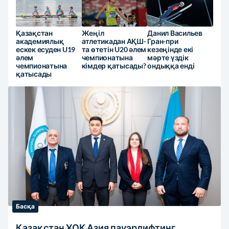
Қазақстан
Жеңіл
Данил Васильев
академиялық
атлетикадан АҚШ-
Гран-при
ескек есуден U19
та өтетін U20 әлем
кезеңінде екі
әлем
чемпионатына
мәрте үздік
чемпионатына
кімдер қатысады?
ондыққа енді
қатысады
Басқа
Қазақстан ҰОК Азия пауэрлифтинг