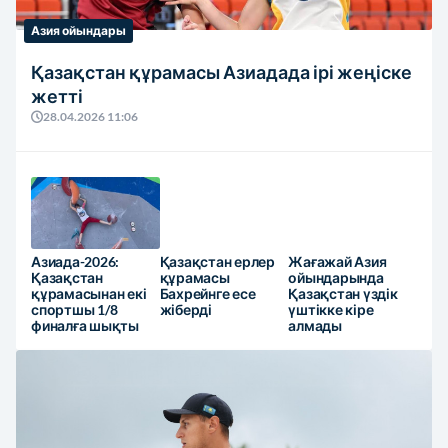
Азия ойындары
Қазақстан құрамасы Азиадада ірі жеңіске
жетті
28.04.2026 11:06
Азиада-2026:
Қазақстан ерлер
Жағажай Азия
Қазақстан
құрамасы
ойындарында
құрамасынан екі
Бахрейнге есе
Қазақстан үздік
спортшы 1/8
жіберді
үштікке кіре
финалға шықты
алмады