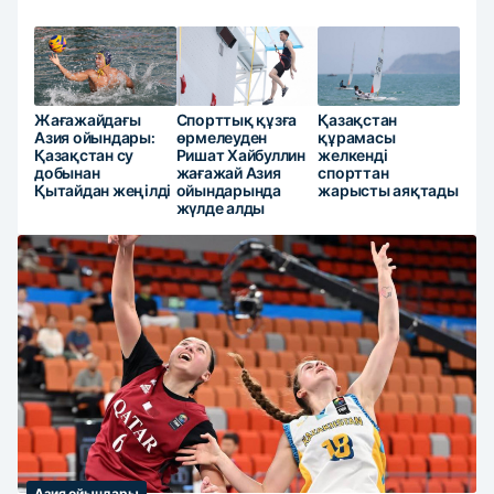
Жағажайдағы
Спорттық құзға
Қазақстан
Азия ойындары:
өрмелеуден
құрамасы
Қазақстан су
Ришат Хайбуллин
желкенді
добынан
жағажай Азия
спорттан
Қытайдан жеңілді
ойындарында
жарысты аяқтады
жүлде алды
Азия ойындары