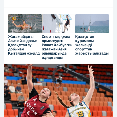
Жағажайдағы
Спорттық құзға
Қазақстан
Азия ойындары:
өрмелеуден
құрамасы
Қазақстан су
Ришат Хайбуллин
желкенді
добынан
жағажай Азия
спорттан
Қытайдан жеңілді
ойындарында
жарысты аяқтады
жүлде алды