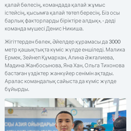
қалай бөлесің, командада қалай жұмыс
істейсің, қысымға қалай төтеп бересің. Біз осы
барлық факторларды біріктіре алдық», - деді
команда мүшесі Денис Никиша.
Жігіттерден бөлек, Әйелдер құрамасы да 3000
метр­ қашықтықта күміс жүлде еншіледі. Малика
Ермек, Зейнеп Құмархан, Алина Әжғалиева,
Мадина Жанбосынова, Яна Хан, Ольга Тихонова
бастаған үздіктер жанкүйер сенімін ақтады.
Аралас командалық сайыста да күміс жүлде
бұйырды.