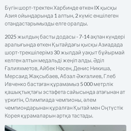
Бүгін шорт-тректен Харбинде өткен IX қысқы
Азия ойындарында 1 алтын, 2 күміс еншілеген
отандастарымызды елге оралды.
2025 жылдың басты додасы - 7-14 ақпан күндері
аралығында өткен Қытайдағы қысқы Азиадада
шорт-трекшілерімз 30 жылдай уақыт бұйырмай
келген алтын медальді жеңіп алды. Әділ
Ғалияхметов, Айбек Нәсен, Денис Никиша,
Мерсаид Жақсыбаев, Абзал Әжғалиев, Глеб
Ивченко бастаған құрамамыз 5 000 метрлік
қашықтықтағы эстафета сайысында атағынан ат
үркитін, Олимпиада чемпионы, әлем
чемпиондарынан құралған Қытай мен Оңтүстік
Корея құрамаларын артқа тастады.