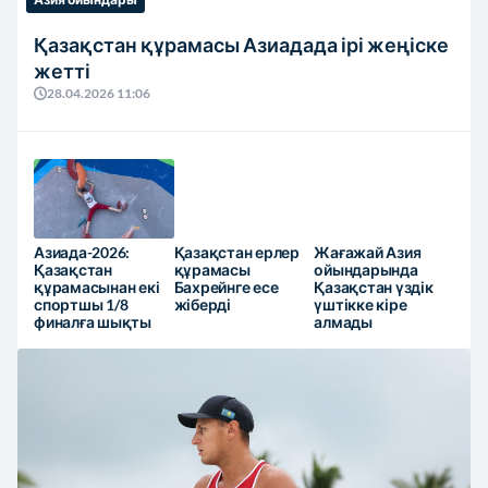
Қазақстан құрамасы Азиадада ірі жеңіске
жетті
28.04.2026 11:06
Азиада-2026:
Қазақстан ерлер
Жағажай Азия
Қазақстан
құрамасы
ойындарында
құрамасынан екі
Бахрейнге есе
Қазақстан үздік
спортшы 1/8
жіберді
үштікке кіре
финалға шықты
алмады