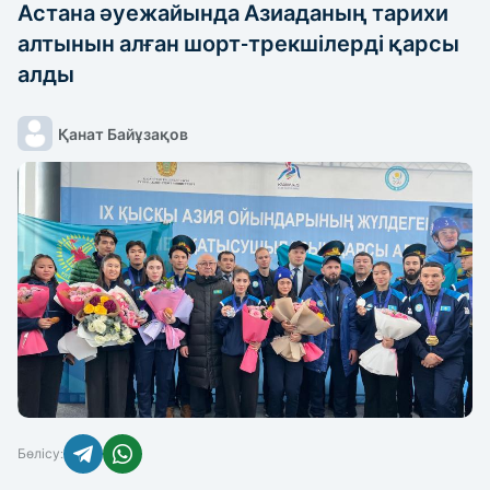
Астана әуежайында Азиаданың тарихи
КҮРЕС
алтынын алған шорт-трекшілерді қарсы
ММА/UFC
алды
АЗИЯ ОЙЫНДАРЫ
Қанат Байұзақов
ДЗЮДО
ЖЕҢІЛ АТЛЕТИКА
ТІКЕЛЕЙ ЭФИРЛЕР
ТЕННИС
ХАБАРЛАНДЫРУ
БАСҚА
енюді
жабу
Бөлісу: