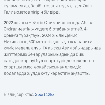
құламаса да, бәрібір озатын едім», - деп Әділ
Ғалиахметов пікірін білдірді.
2022 жылғы Бейжің Олимпиадасында Абзал
Әжіғалиевтің жүлдеге біртабан жетпей, 4-
орынға тұрақтауы, 2024 жылы Денис
Никишаның 500 метрлік қашықтықта тарихи
күміс медаль алуы, IX қысқы Азия ойындарында
жігіттеріміз бен аруларымыздың да биік
сатыдан көрінуі бұл спорт түрінде жекелеген
спортшы емес, әрқайсысынан әлемдік
додаларда жүлде күту керектігін аңғартты.
Біздің серіктес:
Sport12kz