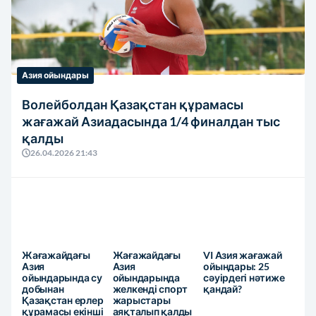
Азия ойындары
Волейболдан Қазақстан құрамасы
жағажай Азиадасында 1/4 финалдан тыс
қалды
26.04.2026 21:43
Жағажайдағы
Жағажайдағы
VI Азия жағажай
Азия
Азия
ойындары: 25
ойындарында су
ойындарында
сәуірдегі нәтиже
добынан
желкенді спорт
қандай?
Қазақстан ерлер
жарыстары
құрамасы екінші
аяқталып қалды