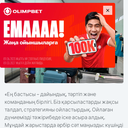
«Ең бастысы – дайындық, тәртіп және
команданың бірлігі. Біз қарсыластарды жақсы
талдап, стратегияны ойластырдық. Ойлаған
дүниемізді тәжірибеде іске асыра алдық.
Мұндай жарыстарда әрбір сәт маңызды: күшіңді