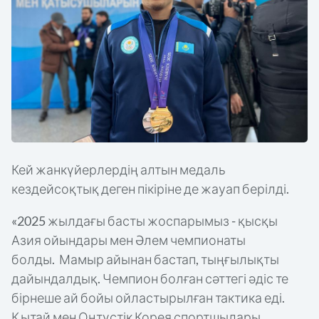
Кей жанкүйерлердің алтын медаль
кездейсоқтық деген пікіріне де жауап берілді.
«2025 жылдағы басты жоспарымыз - қысқы
Азия ойындары мен Әлем чемпионаты
болды. Мамыр айынан бастап, тыңғылықты
дайындалдық. Чемпион болған сәттегі әдіс те
бірнеше ай бойы ойластырылған тактика еді.
Қытай мен Оңтүстік Корея спортшылары