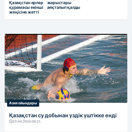
Қазақстан ерлер
жарыстары
құрамасы екінші
аяқталып қалды
жеңісіне жетті
Азия ойындары
Қазақстан су добынан үздік үштікке енді
29.04.2026 08:21